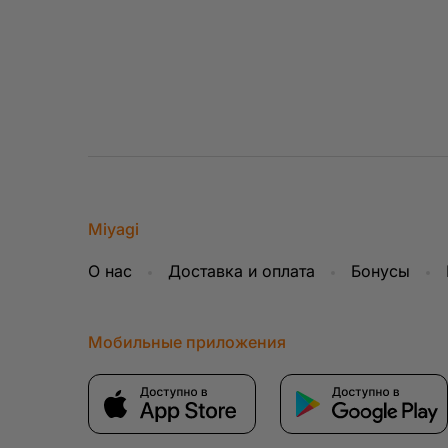
анализа посещаем
Можно ли отказат
Вы можете отказа
изменить своё ре
cookie через нас
может привести к
Miyagi
О нас
Доставка и оплата
Бонусы
Мобильные приложения