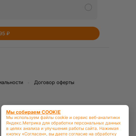
нии сайта или
лять файлами
95 ₽
хнических cookie
+
45 ₽
+
+
60 ₽
+
иальности
Договор оферты
+
60 ₽
+
Мы собираем COOKIE
Мы используем файлы cookie и сервис веб-аналитики
Яндекс.Метрика для обработки персональных данных
в целях анализа и улучшения работы сайта. Нажимая
кнопку «Согласен», вы даете согласие на обработку