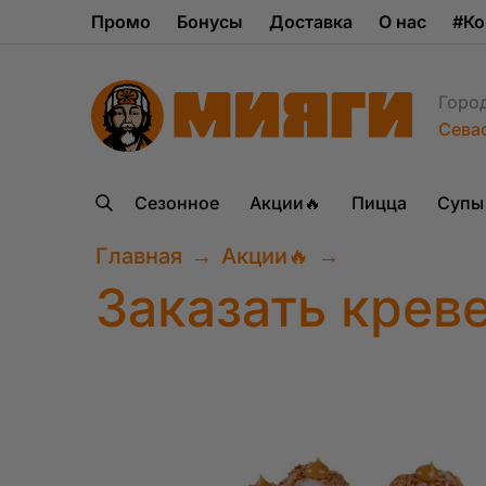
Промо
Бонусы
Доставка
О нас
#Ко
Горо
Сева
Сезонное
Акции🔥
Пицца
Супы
Главная
→
Акции🔥
→
Заказать крев