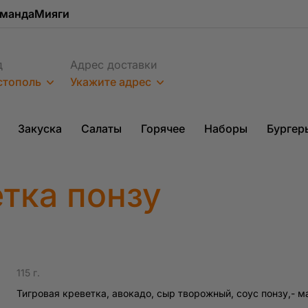
мандаМияги
д
Адрес доставки
стополь
Укажите адрес
Закуска
Салаты
Горячее
Наборы
Бургер
етка понзу
115 г.
Тигровая креветка, авокадо, сыр творожный, соус понзу,- ма