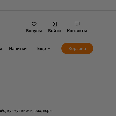
Бонусы
Войти
Контакты
ы
Напитки
Еще
Корзина
йо, кунжут кимчи, рис, нори.