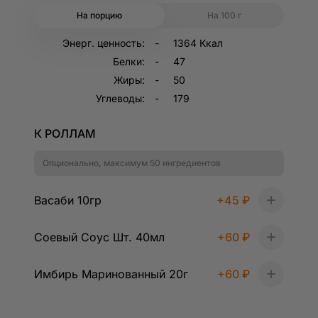
вашего браузера. Обращаем внимание, что отключение
На порцию
На 100 г
технических cookie может привести к некорректной
работе отдельных функций сайта.
Энерг. ценность:
1364 Ккал
Белки:
47
Жиры:
50
Углеводы:
179
К РОЛЛАМ
Опционально, максимум 50 ингредиентов
Васаби 10гр
+
45 ₽
+
Соевый Соус Шт. 40мл
+
60 ₽
+
Имбирь Маринованный 20г
+
60 ₽
+
Регистрация
Имя*