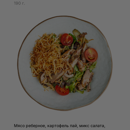
Указанные сведения могут относиться к персональным
190 г.
данным в соответствии с законодательством
Российской Федерации и обрабатываются в целях
анализа посещаемости и улучшения работы сайта.
Обработка таких данных осуществляется на основании
согласия пользователя, выраженного посредством
нажатия кнопки «Согласен» во всплывающем окне
сайта.
Какие cookie мы используем?
Мы используем технические cookie для обеспечения
корректной работы сайта, функциональные cookie для
Другое время
сохранения пользовательских настроек и аналитические
cookie для сбора статистики и анализа посещаемости с
использованием сервиса Яндекс.Метрика.
Можно ли отказаться от использования cookie?
Вы можете отказаться от использования аналитических
cookie при первом посещении сайта или изменить своё
решение позднее через настройки cookie. Также вы
можете управлять файлами cookie через настройки
Мясо реберное, картофель пай, микс салата,