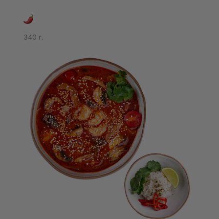
Указанные сведения могут относиться к персональным
данным в соответствии с законодательством
Российской Федерации и обрабатываются в целях
анализа посещаемости и улучшения работы сайта.
340 г.
Обработка таких данных осуществляется на основании
согласия пользователя, выраженного посредством
нажатия кнопки «Согласен» во всплывающем окне
сайта.
Какие cookie мы используем?
Мы используем технические cookie для обеспечения
корректной работы сайта, функциональные cookie для
сохранения пользовательских настроек и аналитические
cookie для сбора статистики и анализа посещаемости с
использованием сервиса Яндекс.Метрика.
Можно ли отказаться от использования cookie?
Вы можете отказаться от использования аналитических
cookie при первом посещении сайта или изменить своё
решение позднее через настройки cookie. Также вы
можете управлять файлами cookie через настройки
Другое время