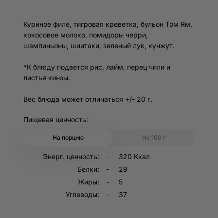
вашего браузера. Обращаем внимание, что отключение
технических cookie может привести к некорректной
Куриное филе, тигровая креветка, бульон Том Ям,
работе отдельных функций сайта.
кокосовое молоко, помидоры черри,
шампиньоны, шиитаки, зеленый лук, кунжут.
*К блюду подается рис, лайм, перец чили и
листья кинзы.
Пищевая ценность:
На порцию
На 100 г
Энерг. ценность:
320 Ккал
Белки:
29
Жиры:
5
Углеводы:
37
Регистрация